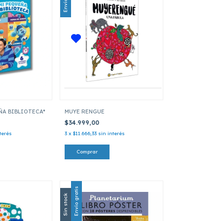
ÑA BIBLIOTECA*
MUYE RENGUE
$34.999,00
terés
3
x
$11.666,33
sin interés
Envío gratis
Sin stock