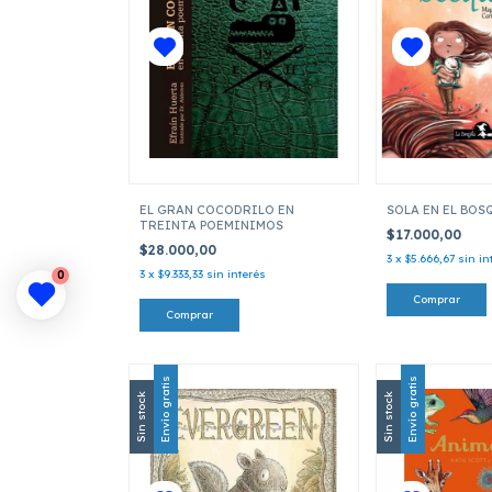
EL GRAN COCODRILO EN
SOLA EN EL BOS
TREINTA POEMINIMOS
$17.000,00
$28.000,00
3
x
$5.666,67
sin in
3
x
$9.333,33
sin interés
0
Envío gratis
Envío gratis
Sin stock
Sin stock