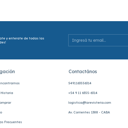
ate y enterate de todas las
des!
gación
Contactános
ncontrarnos
5491163556314
Historia
+54 9 11 6355-6314
omprar
logistica@larevisteria.com
to
Av. Corrientes 1388 - CABA
as Frecuentes