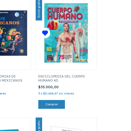
Envío gratis
ORIAS DE
ENCICLOPEDIA DEL CUERPO
S MEXICANOS
HUMANO 4D
$35.000,00
terés
3
x
$11.666,67
sin interés
Envío gratis