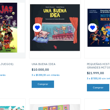
AJUEGOS)
UNA BUENA IDEA
PEQUEÑAS HIST
GRANDES MITO
$10.000,00
$21.999,00
terés
3
x
$3.333,33
sin interés
3
x
$7.333,00
sin in