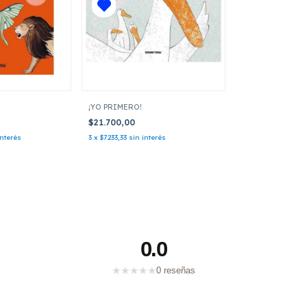
¡YO PRIMERO!
$21.700,00
interés
3
x
$7.233,33
sin interés
0.0
★
★
★
★
★
0 reseñas