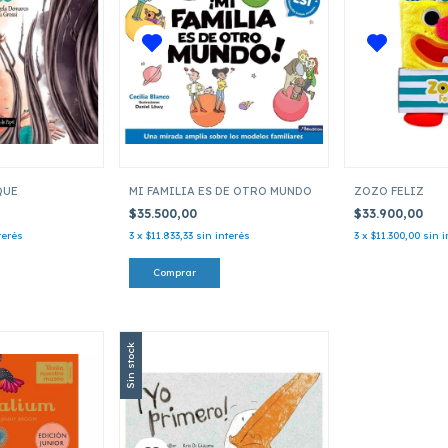
QUE
MI FAMILIA ES DE OTRO MUNDO
ZOZO FELIZ
$35.500,00
$33.900,00
terés
3
x
$11.833,33
sin interés
3
x
$11.300,00
sin i
Sin stock