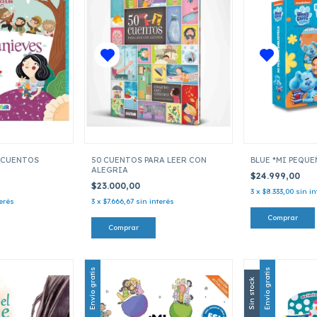
(CUENTOS
50 CUENTOS PARA LEER CON
BLUE *MI PEQUE
ALEGRIA
$24.999,00
$23.000,00
3
x
$8.333,00
sin in
terés
3
x
$7.666,67
sin interés
Envío gratis
Envío gratis
Sin stock