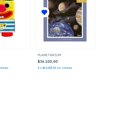
PLANETARIUM
$36.100,00
nterés
3
x
$12.033,33
sin interés