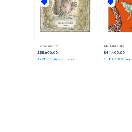
EVERGREEN
ANIMALIUM
$35.600,00
$44.400,00
3
x
$11.866,67
sin interés
3
x
$14.800,00
sin 