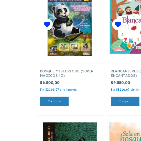
BOSQUE MISTERIOSO (SUPER
BLANCANIEVES 
MAGICOS 4D)
ENCANTADOS)
$6.500,00
$9.350,00
3
x
$2.166,67
sin interés
3
x
$3.116,67
sin in