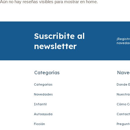
Aún no hay reseñas visibles para mostrar en home.
Suscribite al
¡Registr
newsletter
noveda
Categorías
Nave
Categorías
Donde E
Novedades
Nuestra 
Infantil
Cómo C
Autoayuda
Contac
Ficción
Pregunt