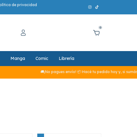
olítica de privacidad
0
Manga
Comic
Librería
🚚¡No pagues envío! 📦 Hacé tu pedido hoy y, si sumás más 