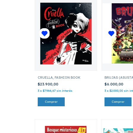
CRUELLA, FASHION BOOK
BRUJAS (ASUST
$23.900,00
$6.000,00
3
x
$7.966,67
sin interés
3
x
$2.000,00
sin in