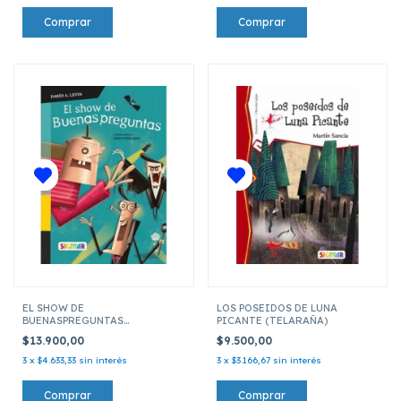
EL SHOW DE
LOS POSEIDOS DE LUNA
BUENASPREGUNTAS
PICANTE (TELARAÑA)
(TELARAÑA) NUEVA EDICION
$13.900,00
$9.500,00
3
x
$4.633,33
sin interés
3
x
$3.166,67
sin interés