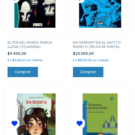
EL FIN DEL MUNDO NUNCA
NO DESPIERTEN AL GATITO
LLEGA (TELARAÑA)
MUERTO (PELOS DE PUNTA)
$9.500,00
$10.500,00
3
x
$3.166,67
sin interés
3
x
$3.500,00
sin interés