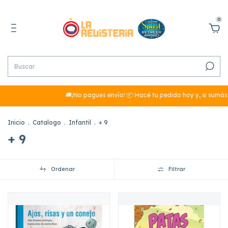
0
🚚¡No pagues envío! 📦 Hacé tu pedido hoy y, si sumás más de $29.
Inicio
.
Catalogo
.
Infantil
.
+ 9
+ 9
Ordenar
Filtrar