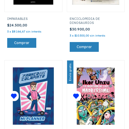
IMPARABLES
ENCICLOPEDIA DE
DINOSAURIOS
$24.500,00
$30.900,00
3
x
$8.166,67
sin interés
3
x
$10.300,00
sin interés
Envío gratis