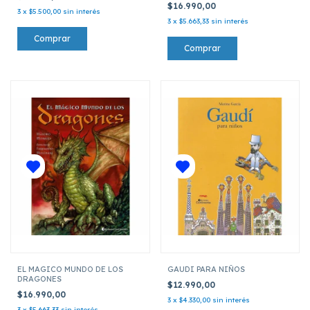
$16.990,00
3
x
$5.500,00
sin interés
3
x
$5.663,33
sin interés
EL MAGICO MUNDO DE LOS
GAUDI PARA NIÑOS
DRAGONES
$12.990,00
$16.990,00
3
x
$4.330,00
sin interés
3
x
$5.663,33
sin interés