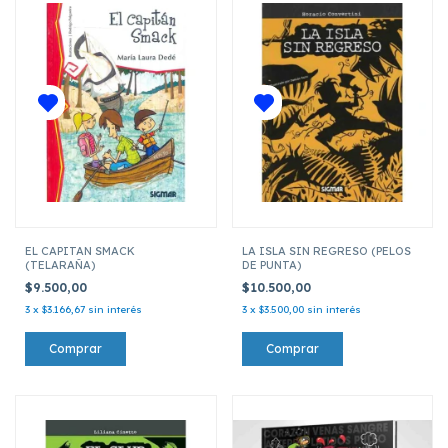
EL CAPITAN SMACK
LA ISLA SIN REGRESO (PELOS
(TELARAÑA)
DE PUNTA)
$9.500,00
$10.500,00
3
x
$3.166,67
sin interés
3
x
$3.500,00
sin interés