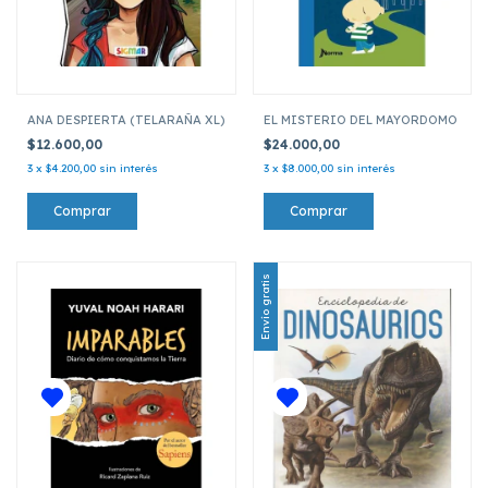
ANA DESPIERTA (TELARAÑA XL)
EL MISTERIO DEL MAYORDOMO
$12.600,00
$24.000,00
3
x
$4.200,00
sin interés
3
x
$8.000,00
sin interés
Envío gratis