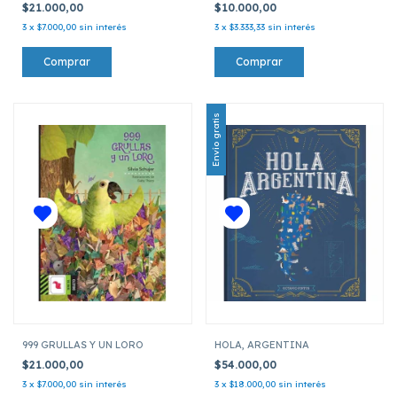
$21.000,00
$10.000,00
3
x
$7.000,00
sin interés
3
x
$3.333,33
sin interés
Envío gratis
999 GRULLAS Y UN LORO
HOLA, ARGENTINA
$21.000,00
$54.000,00
3
x
$7.000,00
sin interés
3
x
$18.000,00
sin interés