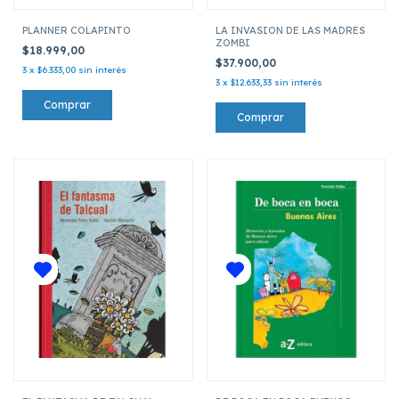
PLANNER COLAPINTO
LA INVASION DE LAS MADRES
ZOMBI
$18.999,00
$37.900,00
3
x
$6.333,00
sin interés
3
x
$12.633,33
sin interés