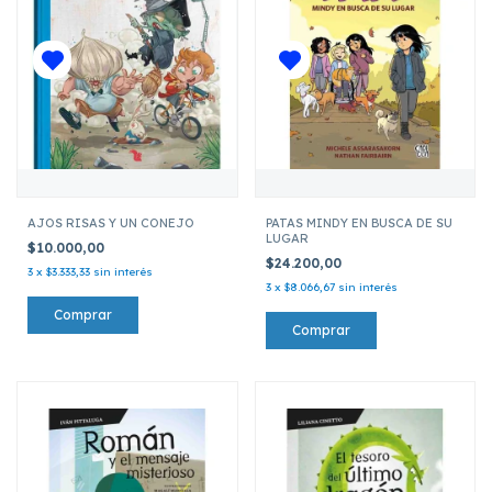
AJOS RISAS Y UN CONEJO
PATAS MINDY EN BUSCA DE SU
LUGAR
$10.000,00
$24.200,00
3
x
$3.333,33
sin interés
3
x
$8.066,67
sin interés