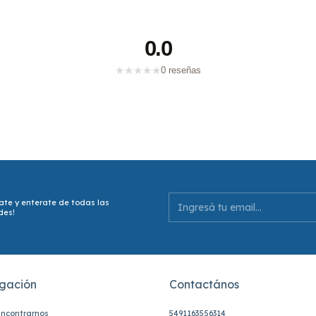
0.0
★
★
★
★
★
0 reseñas
ate y enterate de todas las
des!
gación
Contactános
ncontrarnos
5491163556314