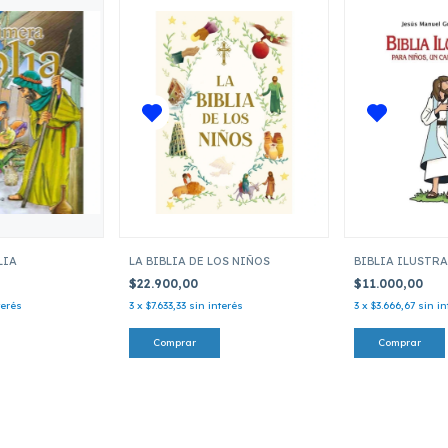
LIA
LA BIBLIA DE LOS NIÑOS
BIBLIA ILUSTR
$22.900,00
$11.000,00
terés
3
x
$7.633,33
sin interés
3
x
$3.666,67
sin in