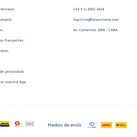
Historia
+54 9 11 6355-6314
omprar
logistica@larevisteria.com
to
Av. Corrientes 1388 - CABA
as Frecuentes
iones
 de privacidad
ar nuestra App
Medios de envío