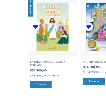
Envío gratis
LA BIBLIA PARA CHICOS Y
MI PRIMERA BIB
CHICAS
$14.500,00
$36.900,00
3
x
$4.833,33
sin in
3
x
$12.300,00
sin interés