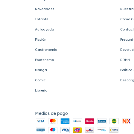
Novedades
Nuestra 
Infantil
Cómo C
Autoayuda
Contac
Ficción
Pregunt
Gastronomía
Devoluc
Esoterismo
RRHH
Manga
Política
Comic
Descarg
Librería
Medios de pago