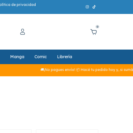
olítica de privacidad
0
Manga
Comic
Librería
🚚¡No pagues envío! 📦 Hacé tu pedido hoy y, si sumás m