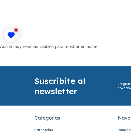
0
Aún no hay reseñas visibles para mostrar en home.
Suscribite al
¡Registr
newsletter
noveda
Categorías
Nave
Categorías
Donde E