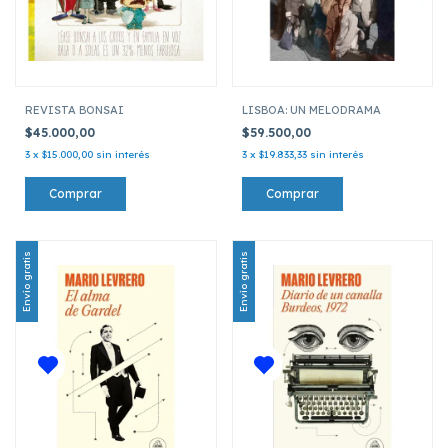
REVISTA BONSAI
LISBOA: UN MELODRAMA
$45.000,00
$59.500,00
3
x
$15.000,00
sin interés
3
x
$19.833,33
sin interés
Envío gratis
Envío gratis