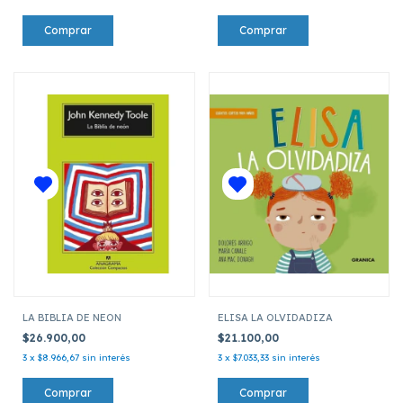
LA BIBLIA DE NEON
ELISA LA OLVIDADIZA
$26.900,00
$21.100,00
3
x
$8.966,67
sin interés
3
x
$7.033,33
sin interés