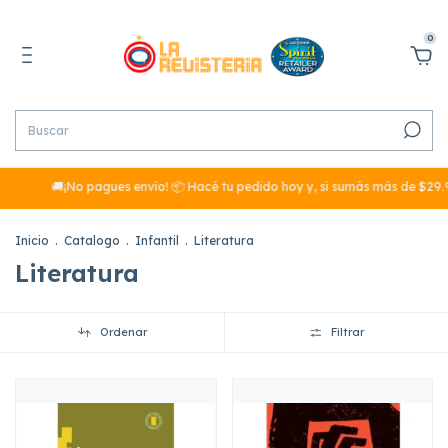
0
¡No pagues envío! 📦 Hacé tu pedido hoy y, si sumás más de $29.990, el en
Inicio
.
Catalogo
.
Infantil
.
Literatura
Literatura
Ordenar
Filtrar