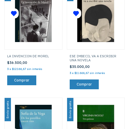
LA INVENCION DE MOREL
ESE IMBECIL VA A ESCRIBIR
UNA NOVELA
$36.500,00
$35.000,00
3
x
$12.166,67
sin interés
3
x
$11.666,67
sin interés
Envío gratis
Envío gratis