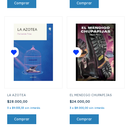
LA AZOTEA
EL MENDIGO CHUPAPIJAS
$28.000,00
$24.000,00
3
x
$9.333,33
sin interés
3
x
$8.000,00
sin interés