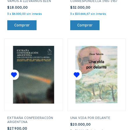
VAMOS A LLEVARNOS BIEN
CORRESPONDECIA 1935-1937
$18.000,00
$32.000,00
3
x
$6.000,00
sin interés
3
x
$10.666,67
sin interés
EXTRAÑA CONFEDERACIÓN
UNA VIDA POR DELANTE
ARGENTINA
$20.000,00
$27.900,00