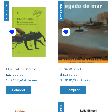
Envío gratis
Envío gratis
LA METAMORFOSIS (HC)
LEGADO DE MAR
$32.000,00
$51.820,00
3
x
$10.666,67
sin interés
3
x
$17.273,33
sin interés