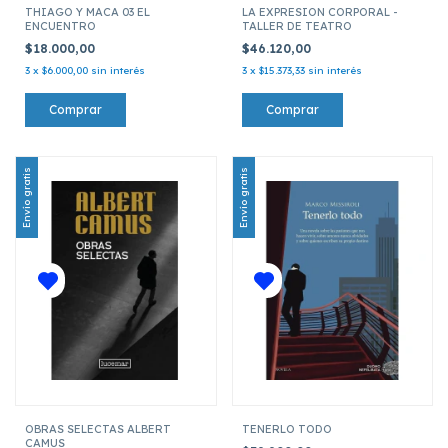
THIAGO Y MACA 03 EL
LA EXPRESION CORPORAL -
ENCUENTRO
TALLER DE TEATRO
$18.000,00
$46.120,00
3
x
$6.000,00
sin interés
3
x
$15.373,33
sin interés
Envío gratis
Envío gratis
OBRAS SELECTAS ALBERT
TENERLO TODO
CAMUS