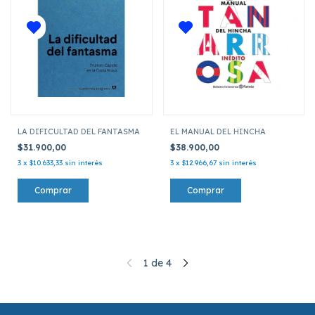
LA DIFICULTAD DEL FANTASMA
EL MANUAL DEL HINCHA
$31.900,00
$38.900,00
3
x
$10.633,33
sin interés
3
x
$12.966,67
sin interés
1
de
4