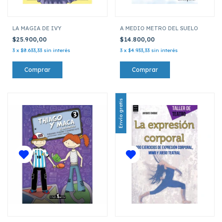
LA MAGIA DE IVY
A MEDIO METRO DEL SUELO
$25.900,00
$14.800,00
3
x
$8.633,33
sin interés
3
x
$4.933,33
sin interés
Envío gratis