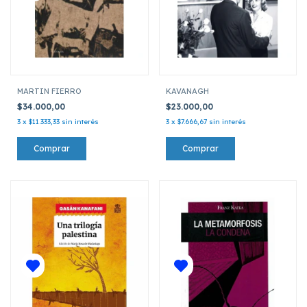
MARTIN FIERRO
KAVANAGH
$34.000,00
$23.000,00
3
x
$11.333,33
sin interés
3
x
$7.666,67
sin interés