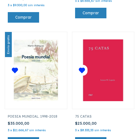
3
x
$6.666,67
sin interés
3
x
$9.300,00
sin interés
Envío gratis
POESIA MUNDIAL. 1998-2018
75 CATAS
$35.000,00
$25.000,00
3
x
$11.666,67
sin interés
3
x
$8.333,33
sin interés