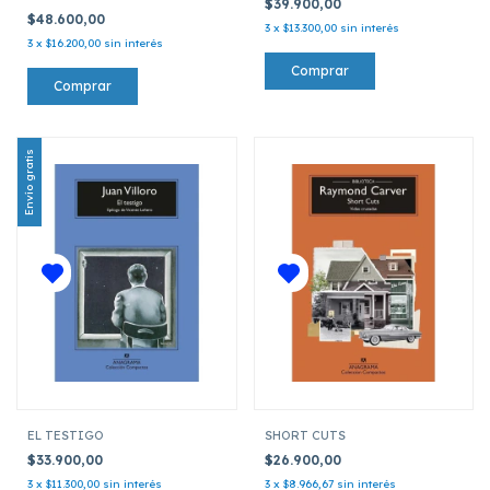
$39.900,00
$48.600,00
3
x
$13.300,00
sin interés
3
x
$16.200,00
sin interés
Envío gratis
EL TESTIGO
SHORT CUTS
$33.900,00
$26.900,00
3
x
$11.300,00
sin interés
3
x
$8.966,67
sin interés