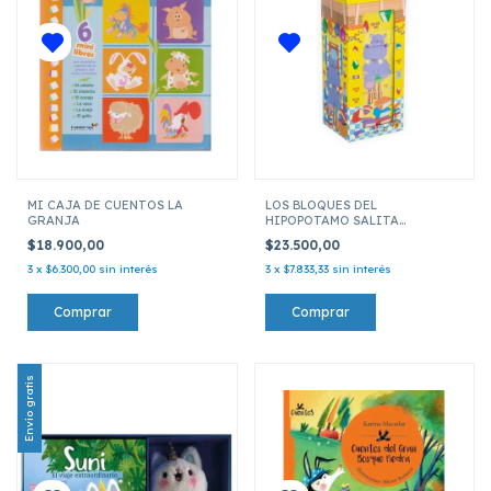
MI CAJA DE CUENTOS LA
LOS BLOQUES DEL
GRANJA
HIPOPOTAMO SALITA
AMARILLA
$18.900,00
$23.500,00
3
x
$6.300,00
sin interés
3
x
$7.833,33
sin interés
Envío gratis