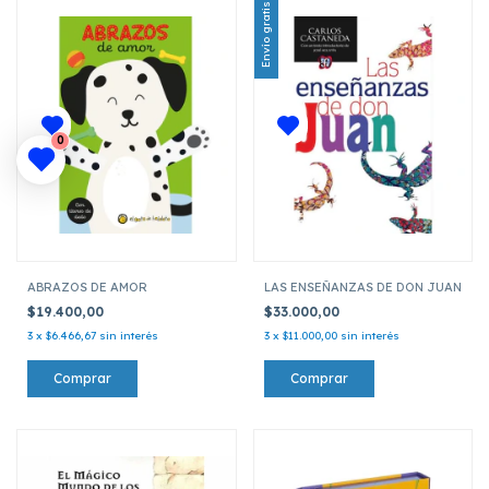
Envío gratis
0
ABRAZOS DE AMOR
LAS ENSEÑANZAS DE DON JUAN
$19.400,00
$33.000,00
3
x
$6.466,67
sin interés
3
x
$11.000,00
sin interés