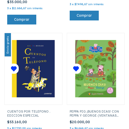
$35.000,00
3
x
$7.496,67
sin interés
3
x
$11.666,67
sin interés
Envío gratis
CUENTOS POR TELEFONO .
PEPPA PIG ¡BUENOS DIAS! CON
EDICION ESPECIAL
PEPPA Y GEORGE (VENTANAS
MAGICAS)
$53.160,00
$20.000,00
3
x
$17.720,00
sin interés
3
x
$6.666,67
sin interés