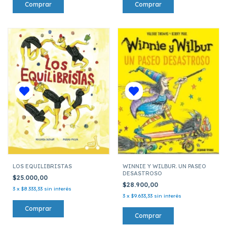
LOS EQUILIBRISTAS
WINNIE Y WILBUR. UN PASEO
DESASTROSO
$25.000,00
$28.900,00
3
x
$8.333,33
sin interés
3
x
$9.633,33
sin interés