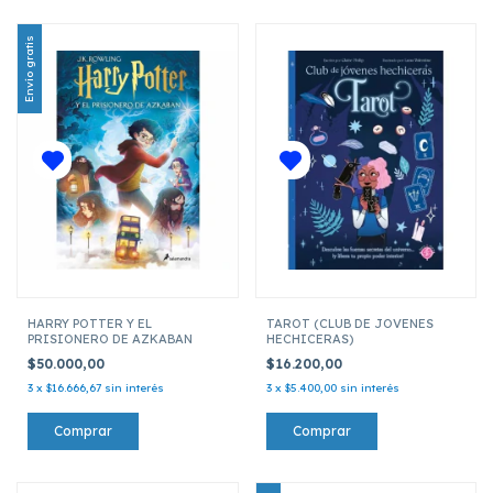
Envío gratis
HARRY POTTER Y EL
TAROT (CLUB DE JOVENES
PRISIONERO DE AZKABAN
HECHICERAS)
$50.000,00
$16.200,00
3
x
$16.666,67
sin interés
3
x
$5.400,00
sin interés