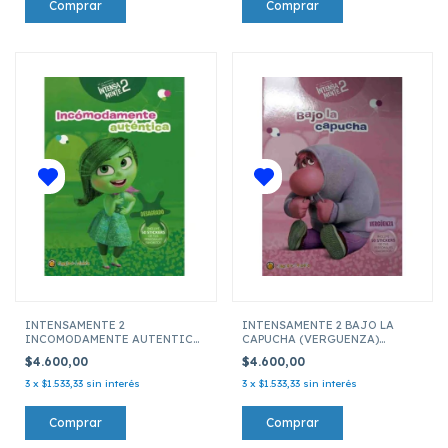
INTENSAMENTE 2
INTENSAMENTE 2 BAJO LA
INCOMODAMENTE AUTENTICA
CAPUCHA (VERGUENZA)
(DESAGRADO) PERSONAJES
PERSONAJES FAVORITOS
$4.600,00
$4.600,00
FAVORITOS
3
x
$1.533,33
sin interés
3
x
$1.533,33
sin interés