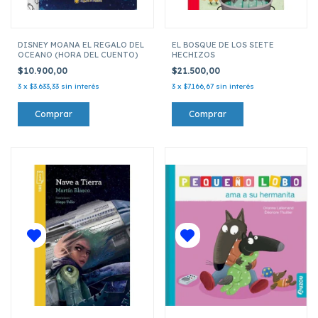
DISNEY MOANA EL REGALO DEL
EL BOSQUE DE LOS SIETE
OCEANO (HORA DEL CUENTO)
HECHIZOS
$10.900,00
$21.500,00
3
x
$3.633,33
sin interés
3
x
$7.166,67
sin interés