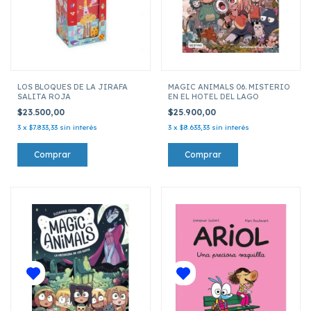
LOS BLOQUES DE LA JIRAFA
MAGIC ANIMALS 06. MISTERIO
SALITA ROJA
EN EL HOTEL DEL LAGO
$23.500,00
$25.900,00
3
x
$7.833,33
sin interés
3
x
$8.633,33
sin interés