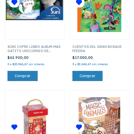
SUNI COFRE LIBRO ALBUM MAS
CUENTOS DEL GRAN BOSQUE
GATITO UNICORNIO DE
PIEDRA
PELUCHE
$62.900,00
$17.000,00
3
x
$20.966,67
sin interés
3
x
$5.666,67
sin interés