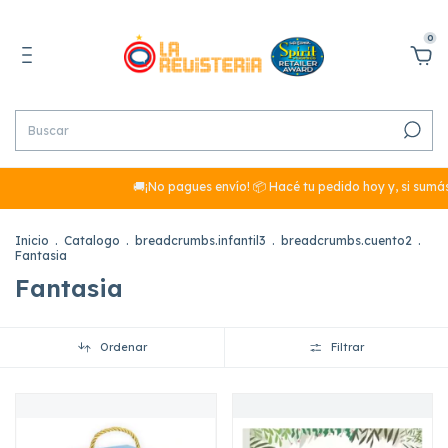
0
🚚¡No pagues envío! 📦 Hacé tu pedido hoy y, si sumás más de $2
Inicio
.
Catalogo
.
breadcrumbs.infantil3
.
breadcrumbs.cuento2
.
Fantasia
Fantasia
Ordenar
Filtrar