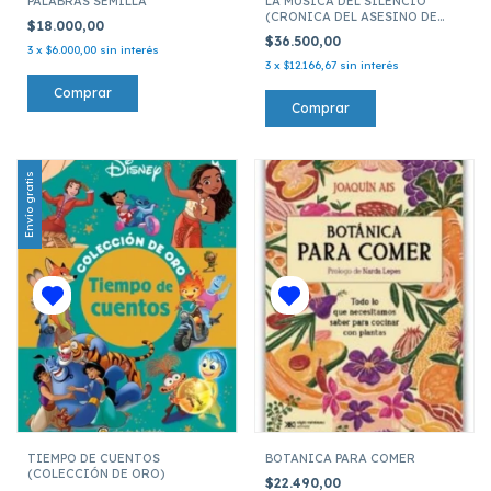
PALABRAS SEMILLA
LA MUSICA DEL SILENCIO
(CRONICA DEL ASESINO DE
$18.000,00
REYES 03)
$36.500,00
3
x
$6.000,00
sin interés
3
x
$12.166,67
sin interés
Envío gratis
TIEMPO DE CUENTOS
BOTANICA PARA COMER
(COLECCIÓN DE ORO)
$22.490,00