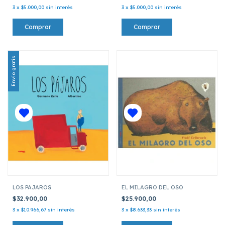
3
x
$5.000,00
sin interés
3
x
$5.000,00
sin interés
Envío gratis
LOS PAJAROS
EL MILAGRO DEL OSO
$32.900,00
$25.900,00
3
x
$10.966,67
sin interés
3
x
$8.633,33
sin interés