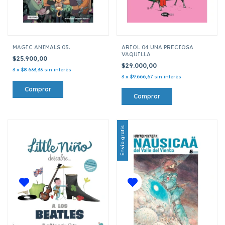
MAGIC ANIMALS 05.
ARIOL 04 UNA PRECIOSA
VAQUILLA
$25.900,00
$29.000,00
3
x
$8.633,33
sin interés
3
x
$9.666,67
sin interés
Envío gratis