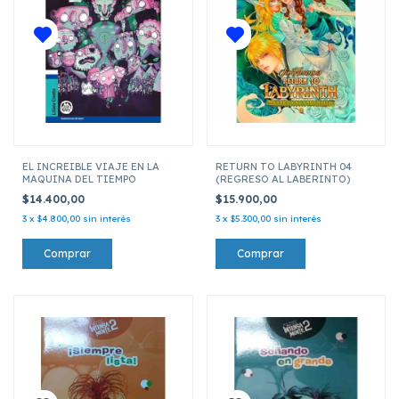
EL INCREIBLE VIAJE EN LA
RETURN TO LABYRINTH 04
MAQUINA DEL TIEMPO
(REGRESO AL LABERINTO)
$14.400,00
$15.900,00
3
x
$4.800,00
sin interés
3
x
$5.300,00
sin interés