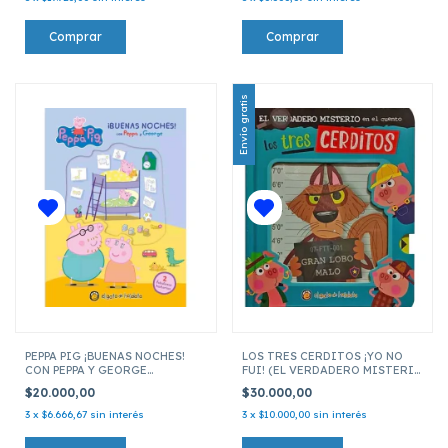
Envío gratis
PEPPA PIG ¡BUENAS NOCHES!
LOS TRES CERDITOS ¡YO NO
CON PEPPA Y GEORGE
FUI! (EL VERDADERO MISTERIO
(VENTANAS MAGICAS)
EN EL CUENTO)
$20.000,00
$30.000,00
3
x
$6.666,67
sin interés
3
x
$10.000,00
sin interés