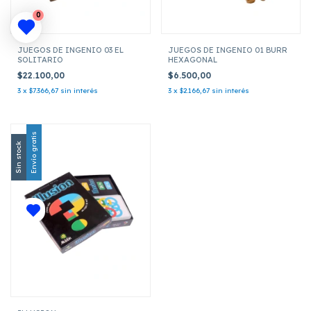
0
JUEGOS DE INGENIO 03 EL
JUEGOS DE INGENIO 01 BURR
SOLITARIO
HEXAGONAL
$22.100,00
$6.500,00
3
x
$7.366,67
sin interés
3
x
$2.166,67
sin interés
Envío gratis
Sin stock