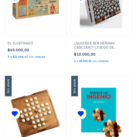
EL ILUSTRADO
¿QUIERES SER HERNAN
CASCIARI? (JUEGO DE
$65.000,00
CARTAS)
$10.000,00
3
x
$21.666,67
sin interés
3
x
$3.333,33
sin interés
Sin stock
Sin stock