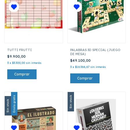
TUTTI FRUTTI
PALABRAS 3D SPECIAL (JUEGO
DE MESA)
$9.900,00
$49.100,00
3
x
$3.300,00
sin interés
3
x
$16.366,67
sin interés
Envío gratis
Sin stock
Sin stock