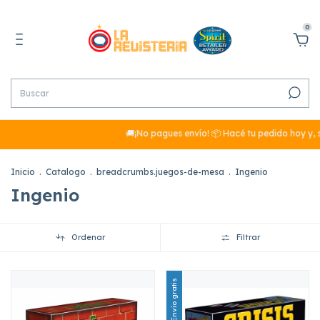
0
🚚¡No pagues envío! 📦 Hacé tu pedido hoy y, si
Inicio
.
Catalogo
.
breadcrumbs.juegos-de-mesa
.
Ingenio
Ingenio
Ordenar
Filtrar
Envío gratis