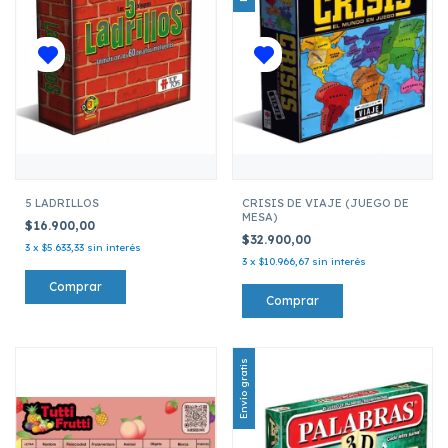
5 LADRILLOS
CRISIS DE VIAJE (JUEGO DE
MESA)
$16.900,00
$32.900,00
3
x
$5.633,33
sin interés
3
x
$10.966,67
sin interés
Envío gratis