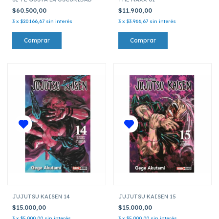
$60.500,00
$11.900,00
3
x
$20.166,67
sin interés
3
x
$3.966,67
sin interés
JUJUTSU KAISEN 14
JUJUTSU KAISEN 15
$15.000,00
$15.000,00
3
x
$5.000,00
sin interés
3
x
$5.000,00
sin interés