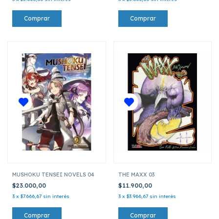
MUSHOKU TENSEI NOVELS 04
THE MAXX 03
$23.000,00
$11.900,00
3
x
$7.666,67
sin interés
3
x
$3.966,67
sin interés