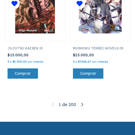
JUJUTSU KAISEN 13
MUSHOKU TENSEI NOVELS 05
$15.000,00
$23.000,00
3
x
$5.000,00
sin interés
3
x
$7.666,67
sin interés
1
de
200