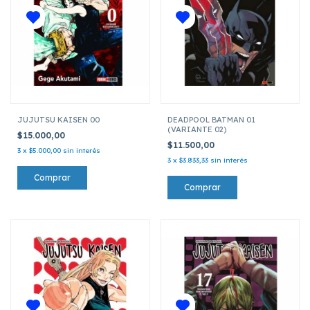
JUJUTSU KAISEN 00
DEADPOOL BATMAN 01
(VARIANTE 02)
$15.000,00
$11.500,00
3
x
$5.000,00
sin interés
3
x
$3.833,33
sin interés