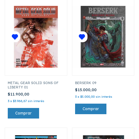
METAL GEAR SOLID SONS OF
BERSERK 09
LIBERTY 01
$15.000,00
$11.900,00
3
x
$5.000,00
sin interés
3
x
$3.966,67
sin interés