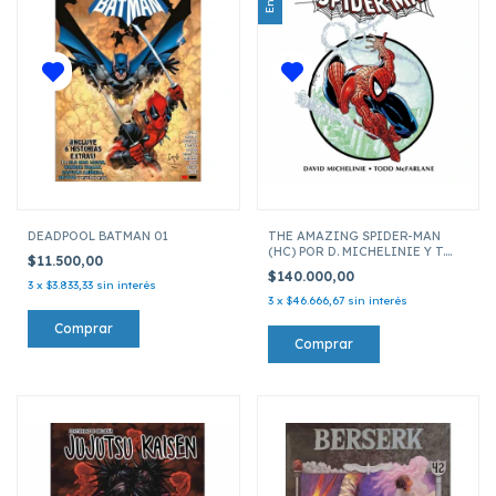
DEADPOOL BATMAN 01
THE AMAZING SPIDER-MAN
(HC) POR D. MICHELINIE Y T.
$11.500,00
MCFARLANE
$140.000,00
3
x
$3.833,33
sin interés
3
x
$46.666,67
sin interés