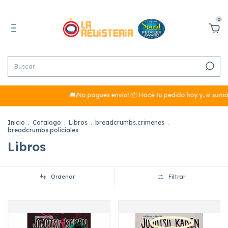
0
🚚¡No pagues envío! 📦 Hacé tu pedido hoy y, si sumás más de $29
Inicio
.
Catalogo
.
Libros
.
breadcrumbs.crimenes
.
breadcrumbs.policiales
Libros
Ordenar
Filtrar