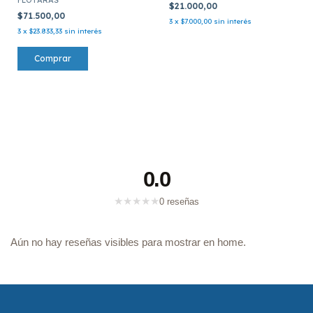
$21.000,00
$71.500,00
3
x
$7.000,00
sin interés
3
x
$23.833,33
sin interés
0.0
★
★
★
★
★
0 reseñas
Aún no hay reseñas visibles para mostrar en home.