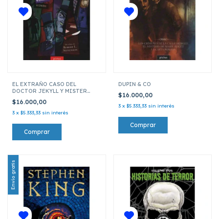
EL EXTRAÑO CASO DEL
DUPIN & CO
DOCTOR JEKYLL Y MISTER
$16.000,00
HYDE
$16.000,00
3
x
$5.333,33
sin interés
3
x
$5.333,33
sin interés
Envío gratis