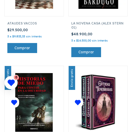
ATAUDES VACIOS
LA NOVENA CASA (ALEX STERN
01)
$29.500,00
$48.900,00
3
x
$9.833,33
sin interés
3
x
$16.300,00
sin interés
Envío gratis
Envío gratis
0