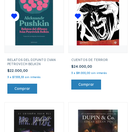
RELATOS DEL DIFUNTO IVAN
CUENTOS DE TERROR
PETROVICH BELKIN
$24.000,00
$22.000,00
3
x
$8.000,00
sin interés
3
x
$7.333,33
sin interés