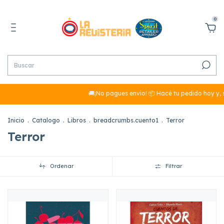
0
🚚¡No pagues envío! 📦 Hacé tu pedido hoy y, si 
Inicio
.
Catalogo
.
Libros
.
breadcrumbs.cuento1
.
Terror
Terror
Ordenar
Filtrar