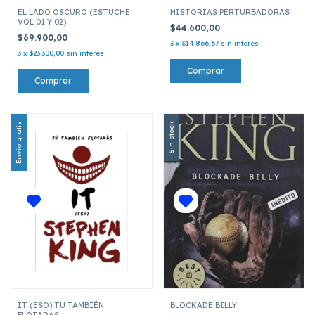
EL LADO OSCURO (ESTUCHE
HISTORIAS PERTURBADORAS
VOL 01 Y 02)
$44.600,00
$69.900,00
3
x
$14.866,67
sin interés
3
x
$23.300,00
sin interés
Envío gratis
Sin stock
IT (ESO) TU TAMBIÉN
BLOCKADE BILLY
FLOTARÁS