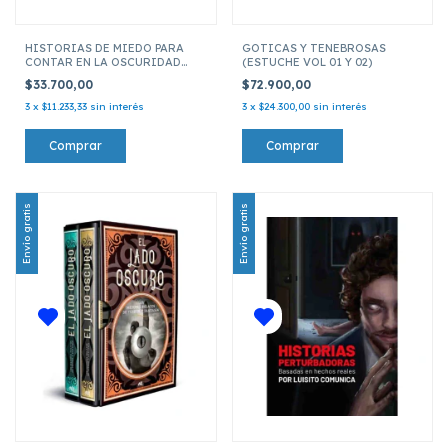
HISTORIAS DE MIEDO PARA
GOTICAS Y TENEBROSAS
CONTAR EN LA OSCURIDAD
(ESTUCHE VOL 01 Y 02)
(SEGUNDA EDICION)
$33.700,00
$72.900,00
3
x
$11.233,33
sin interés
3
x
$24.300,00
sin interés
Envío gratis
Envío gratis