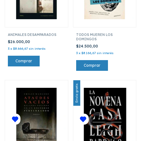
ANIMALES DESAMPARADOS
TODOS MUEREN LOS
DOMINGOS
$26.000,00
$24.500,00
3
x
$8.666,67
sin interés
3
x
$8.166,67
sin interés
Envío gratis