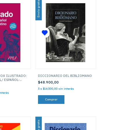
Envío gratis
OX ILUSTRADO:
DICCIONARIO DEL BIBLIOMANO
L/ ESPAÑOL-
$48.900,00
3
x
$16.300,00
sin interés
interés
Envío gratis