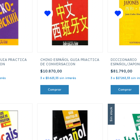
GUIA PRACTICA
CHINO ESPAÑOL GUIA PRACTICA
DICCIONARIO
ION
DE CONVERSACION
ESPAÑOL/JAPON
$10.870,00
$81.790,00
erés
3
x
$3.623,33
sin interés
3
x
$27.263,33
sin i
Sin stock