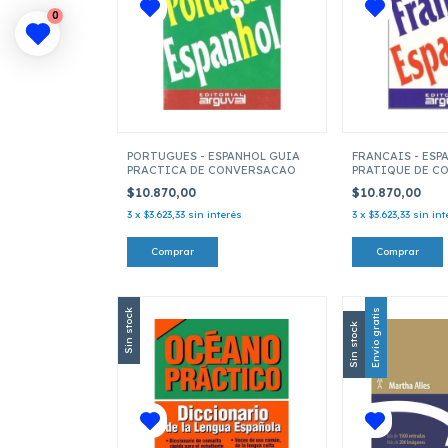
0
PORTUGUES - ESPANHOL GUIA
FRANCAIS - ESP
PRACTICA DE CONVERSACAO
PRATIQUE DE C
FRANCES
$10.870,00
$10.870,00
3
x
$3.623,33
sin interés
3
x
$3.623,33
sin int
Sin stock
Envío gratis
Sin stock