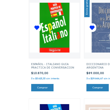
Envío gratis
ESPAÑOL - ITALIANO GUIA
DICCIONARIO D
PRACTICA DE CONVERSACION
ARGENTINA
$10.870,00
$89.000,00
3
x
$3.623,33
sin interés
3
x
$29.666,67
sin i