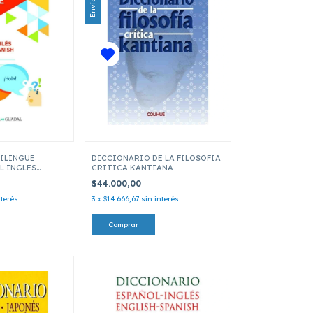
ILINGUE
DICCIONARIO DE LA FILOSOFIA
L INGLES
CRITICA KANTIANA
SH
$44.000,00
nterés
3
x
$14.666,67
sin interés