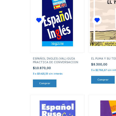
ESPAÑOL INGLES (VAL) GUIA
EL PUMA Y SU T
PRACTICA DE CONVERSACION
$8.300,00
$10.870,00
3
x
$2.766,67
sin in
3
x
$3.623,33
sin interés