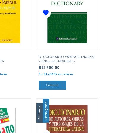
DICCIONARIO ESPAÑOL-INGLES
ES
/ ENGLISH-SPANISH
DICTIONARY
$13.900,00
nterés
3
x
$4.633,33
sin interés
Envío gratis
Sin stock