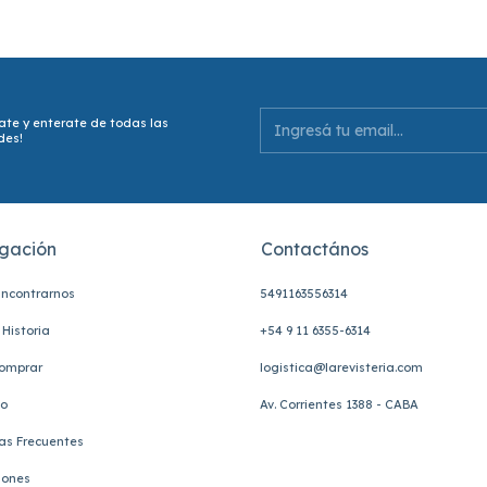
ate y enterate de todas las
des!
gación
Contactános
ncontrarnos
5491163556314
Historia
+54 9 11 6355-6314
omprar
logistica@larevisteria.com
to
Av. Corrientes 1388 - CABA
as Frecuentes
iones