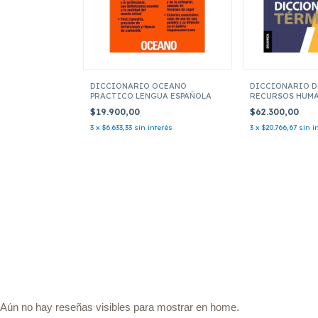
DICCIONARIO OCEANO
DICCIONARIO D
PRACTICO LENGUA ESPAÑOLA
RECURSOS HUM
$19.900,00
$62.300,00
3
x
$6.633,33
sin interés
3
x
$20.766,67
sin i
Aún no hay reseñas visibles para mostrar en home.