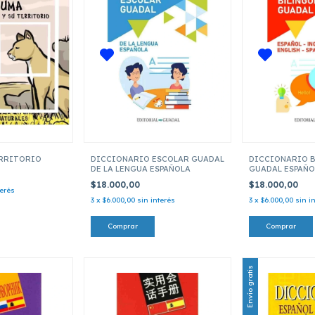
ERRITORIO
DICCIONARIO ESCOLAR GUADAL
DICCIONARIO B
DE LA LENGUA ESPAÑOLA
GUADAL ESPAÑO
ENGLISH SPANI
$18.000,00
$18.000,00
terés
3
x
$6.000,00
sin interés
3
x
$6.000,00
sin i
Envío gratis