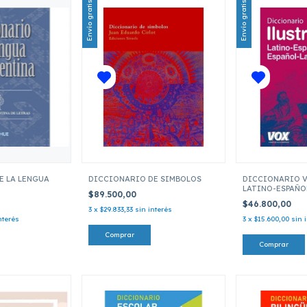
Envío gratis
Envío gratis
E LA LENGUA
DICCIONARIO DE SIMBOLOS
DICCIONARIO V
LATINO-ESPAÑO
$89.500,00
LATINO
$46.800,00
3
x
$29.833,33
sin interés
nterés
3
x
$15.600,00
sin 