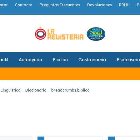
prar
Contacto
Preguntas Frecuentes
Devoluciones
RRHH
P
antil
Autoayuda
Ficción
Gastronomía
Esoterismo
 Linguistica
.
Diccionario
.
breadcrumbs.biblico