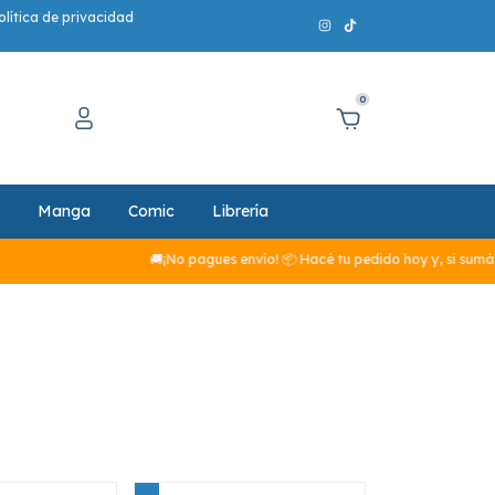
olítica de privacidad
0
Manga
Comic
Librería
🚚¡No pagues envío! 📦 Hacé tu pedido hoy y, si sumás más d