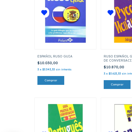
ESPAÑOL RUSO GUIA
RUSO ESPAÑOL 
DE CONVERSAC
$10.030,00
$10.870,00
3
x
$3.343,33
sin interés
3
x
$3.623,33
sin int