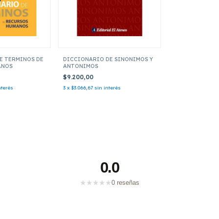
E TERMINOS DE
DICCIONARIO DE SINONIMOS Y
ANOS
ANTONIMOS
$9.200,00
nterés
3
x
$3.066,67
sin interés
0.0
★
★
★
★
★
0 reseñas