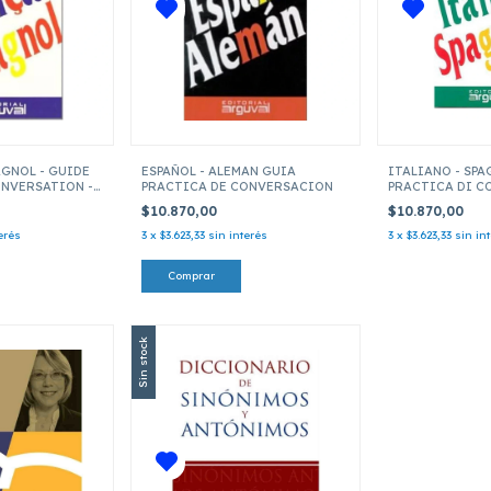
AGNOL - GUIDE
ESPAÑOL - ALEMAN GUIA
ITALIANO - SP
ONVERSATION -
PRACTICA DE CONVERSACION
PRACTICA DI 
$10.870,00
$10.870,00
erés
3
x
$3.623,33
sin interés
3
x
$3.623,33
sin in
Sin stock