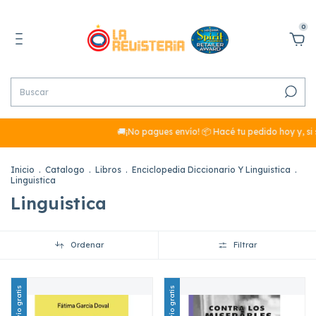
0
🚚¡No pagues envío! 📦 Hacé tu pedido hoy y, si su
Inicio
.
Catalogo
.
Libros
.
Enciclopedia Diccionario Y Linguistica
.
Linguistica
Linguistica
Ordenar
Filtrar
Envío gratis
Envío gratis