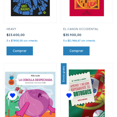
HEAVY
EL CANON OCCIDENTAL
$23.400,00
$35.900,00
3
x
$7.800,00
sin interés
3
x
$11.966,67
sin interés
Envío gratis