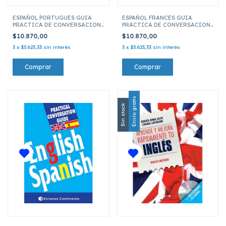
ESPAÑOL PORTUGUES GUIA
ESPAÑOL FRANCES GUIA
PRACTICA DE CONVERSACION
PRACTICA DE CONVERSACION
(ED ARG)
(ED ARG) NUEVA
$10.870,00
$10.870,00
3
x
$3.623,33
sin interés
3
x
$3.623,33
sin interés
Envío gratis
Sin stock