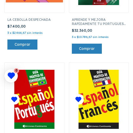
LA CEBOLLA DESPECHADA
APRENDE Y MEJORA
RAPIDAMENTE TU PORTUGUES
$7.400,00
(CON CD)
$32.360,00
3
x
$2.466,67
sin interés
3
x
$10.786,67
sin interés
0