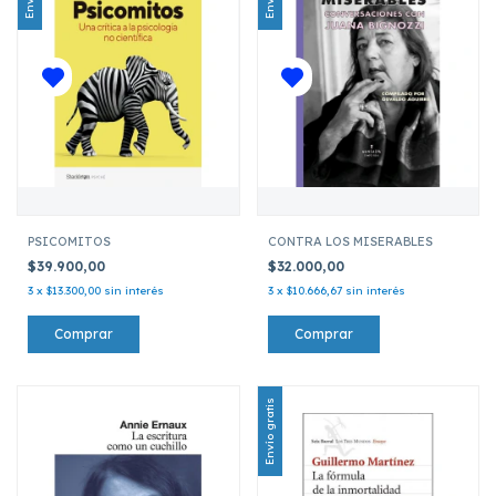
PSICOMITOS
CONTRA LOS MISERABLES
$39.900,00
$32.000,00
3
x
$13.300,00
sin interés
3
x
$10.666,67
sin interés
Envío gratis