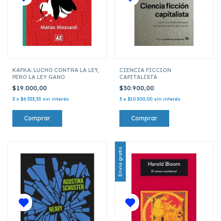
KAFKA: LUCHO CONTRA LA LEY,
CIENCIA FICCION
PERO LA LEY GANO
CAPITALISTA
$19.000,00
$30.900,00
3
x
$6.333,33
sin interés
3
x
$10.300,00
sin interés
Envío gratis