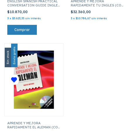
ENGLISH SPANISH PRACTICAL
APRENDE Y MEJORA
CONVERSATION GUIDE INGLES
RAPIDAMENTE TU INGLES (CON
(ED ARG)
CD)
$10.870,00
$32.360,00
3
x
$3.623,33
sin interés
3
x
$10.786,67
sin interés
Envío gratis
Sin stock
APRENDE Y MEJORA
RAPIDAMENTE EL ALEMAN (CON