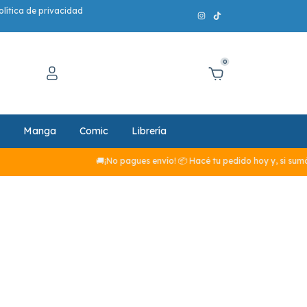
olítica de privacidad
0
Manga
Comic
Librería
🚚¡No pagues envío! 📦 Hacé tu pedido hoy y, si sumás