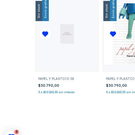
Envío gratis
Envío gratis
Sin stock
Sin stock
PAPEL Y PLASTICO 02
PAPEL Y PLASTIC
$30.790,00
$30.790,00
3
x
$10.263,33
sin interés
3
x
$10.263,33
sin i
0