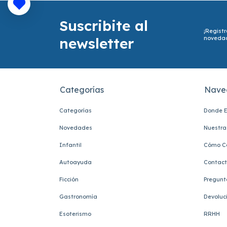
Suscribite al
¡Registr
newsletter
noveda
Categorías
Nave
Categorías
Donde E
Novedades
Nuestra 
Infantil
Cómo C
Autoayuda
Contac
Ficción
Pregunt
Gastronomía
Devoluc
Esoterismo
RRHH