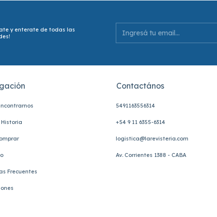
ate y enterate de todas las
des!
gación
Contactános
ncontrarnos
5491163556314
Historia
+54 9 11 6355-6314
omprar
logistica@larevisteria.com
to
Av. Corrientes 1388 - CABA
as Frecuentes
iones