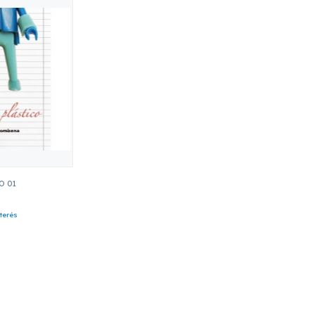
O 01
nterés