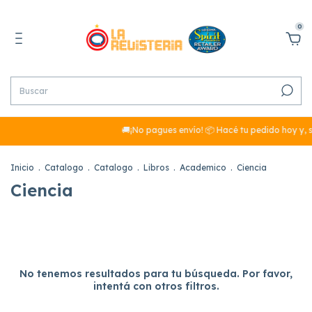
0
🚚¡No pagues envío! 📦 Hacé tu pedido hoy y, s
Inicio
.
Catalogo
.
Catalogo
.
Libros
.
Academico
.
Ciencia
Ciencia
No tenemos resultados para tu búsqueda. Por favor,
intentá con otros filtros.