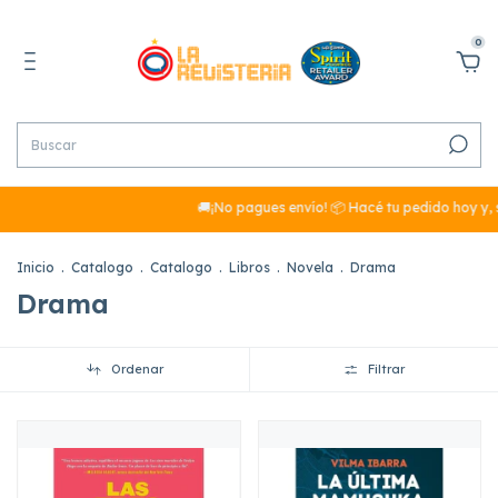
0
🚚¡No pagues envío! 📦 Hacé tu pedido hoy y, s
Inicio
.
Catalogo
.
Catalogo
.
Libros
.
Novela
.
Drama
Drama
Ordenar
Filtrar