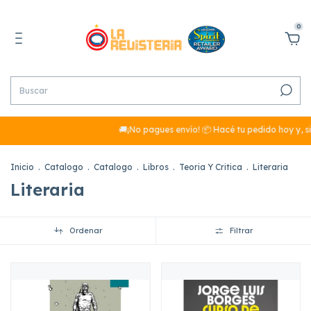
0
🚚¡No pagues envío! 📦 Hacé tu pedido hoy y, si
Inicio
.
Catalogo
.
Catalogo
.
Libros
.
Teoria Y Critica
.
Literaria
Literaria
Ordenar
Filtrar