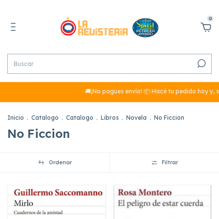
0
🚚¡No pagues envío! 📦 Hacé tu pedido hoy y, si
Inicio
.
Catalogo
.
Catalogo
.
Libros
.
Novela
.
No Ficcion
No Ficcion
Ordenar
Filtrar