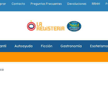
prar
Contacto
Preguntas Frecuentes
Devoluciones
RRHH
P
antil
Autoayuda
Ficción
Gastronomía
Esoterismo
ica