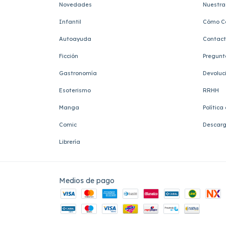
Novedades
Nuestra 
Infantil
Cómo C
Autoayuda
Contac
Ficción
Pregunt
Gastronomía
Devoluc
Esoterismo
RRHH
Manga
Política
Comic
Descarg
Librería
Medios de pago