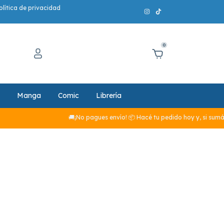
olítica de privacidad
0
Manga
Comic
Librería
🚚¡No pagues envío! 📦 Hacé tu pedido hoy y, si sumás 