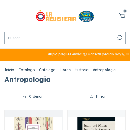
0
🚚¡No pagues envío! 📦 Hacé tu pedido hoy y, si su
Inicio
.
Catalogo
.
Catalogo
.
Libros
.
Historia
.
Antropologia
Antropologia
Ordenar
Filtrar