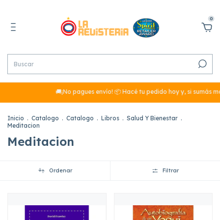
0
🚚¡No pagues envío! 📦 Hacé tu pedido hoy y, si sumás más de $29
Inicio
.
Catalogo
.
Catalogo
.
Libros
.
Salud Y Bienestar
.
Meditacion
Meditacion
Ordenar
Filtrar