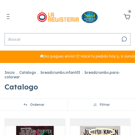
0
🚚¡No pagues envío! 📦 Hacé tu pedido hoy y, si sumás más de $
Inicio
.
Catalogo
.
breadcrumbs.infantil3
.
breadcrumbs.para-
colorear
Catalogo
Ordenar
Filtrar