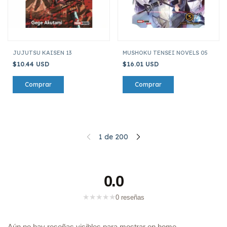
JUJUTSU KAISEN 13
MUSHOKU TENSEI NOVELS 05
$10.44 USD
$16.01 USD
1
de
200
0.0
★
★
★
★
★
0 reseñas
Aún no hay reseñas visibles para mostrar en home.