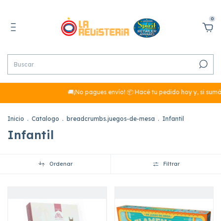
0
🚚¡No pagues envío! 📦 Hacé tu pedido hoy y, si sumás más de 
Inicio
.
Catalogo
.
breadcrumbs.juegos-de-mesa
.
Infantil
Infantil
Ordenar
Filtrar