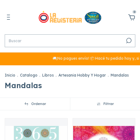
0
🚚¡No pagues envío! 📦 Hacé tu pedido hoy y, si sumá
Inicio
.
Catalogo
.
Libros
.
Artesania Hobby Y Hogar
.
Mandalas
Mandalas
Ordenar
Filtrar