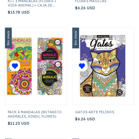
KIT 2 MANDALAS (FLORES +
FLORES MAGICAS
VIDA ANIMAL) + CAJA DE
$6.26 USD
LAPICES
$13.78 USD
Sin stock
Sin stock
PACK 4 MANDALAS (BOTANICO
GATOS ARTE FELINOS
ANIMALES, HINDU, FLORES)
$6.26 USD
$21.23 USD