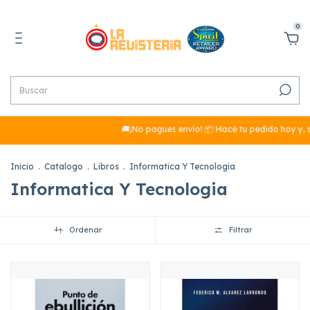
0
🚚¡No pagues envío! 📦 Hacé tu pedido hoy y, s
Inicio
.
Catalogo
.
Libros
.
Informatica Y Tecnologia
Informatica Y Tecnologia
Ordenar
Filtrar