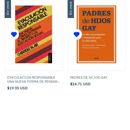
Sin stock
Sin stock
EYACULACION RESPONSABLE
PADRES DE HIJOS GAY
UNA NUEVA FORMA DE PENSAR
$24.71 USD
EL ABORTO Y LA EDUCACION
$19.35 USD
SEXUA