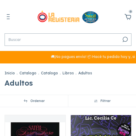
0
🚚¡No pagues envío! 📦 Hacé tu pedido hoy y, si sum
Inicio
.
Catalogo
.
Catalogo
.
Libros
.
Adultos
Adultos
Ordenar
Filtrar