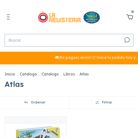
0
🚚¡No pagues envío! 📦 Hacé tu pedido hoy y, 
Inicio
.
Catalogo
.
Catalogo
.
Libros
.
Atlas
Atlas
Ordenar
Filtrar