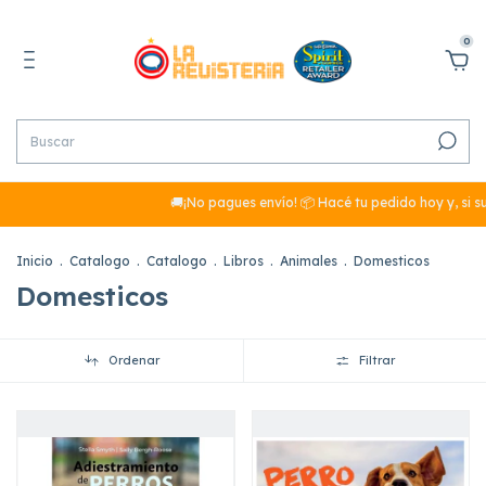
0
🚚¡No pagues envío! 📦 Hacé tu pedido hoy y, si su
Inicio
.
Catalogo
.
Catalogo
.
Libros
.
Animales
.
Domesticos
Domesticos
Ordenar
Filtrar