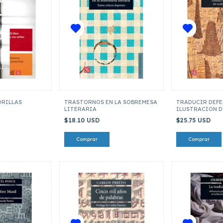
ORILLAS
TRASTORNOS EN LA SOBREMESA
TRADUCIR DEFE
LITERARIA
ILUSTRACION D
MULTILINGUIS
$18.10 USD
$25.75 USD