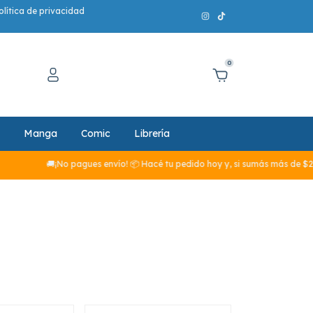
olítica de privacidad
0
Manga
Comic
Librería
🚚¡No pagues envío! 📦 Hacé tu pedido hoy y, si sumás más de $29.990,