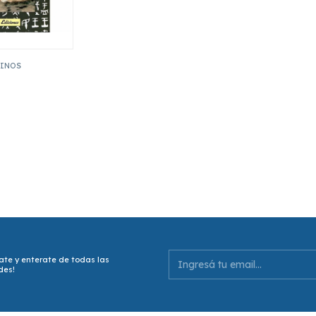
HINOS
ate y enterate de todas las
des!