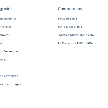
gación
Contactános
ncontrarnos
5491163556314
Historia
+54 9 11 6355-6314
omprar
logistica@larevisteria.com
to
Av. Corrientes 1388 - CABA
as Frecuentes
iones
 de privacidad
ar nuestra App