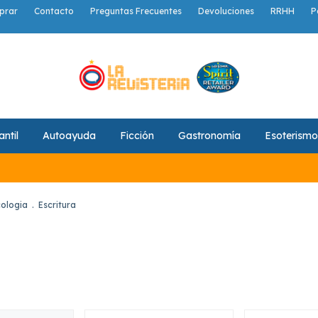
prar
Contacto
Preguntas Frecuentes
Devoluciones
RRHH
P
antil
Autoayuda
Ficción
Gastronomía
Esoterismo
cologia
.
Escritura