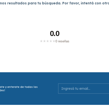
os resultados para tu búsqueda. Por favor, intentá con otros
0.0
★
★
★
★
★
0 reseñas
ate y enterate de todas las
des!