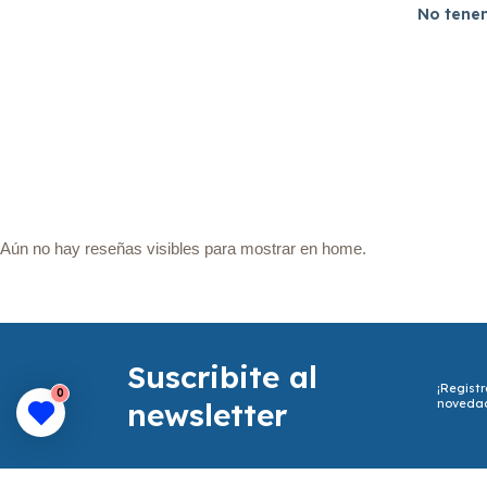
No tenem
Aún no hay reseñas visibles para mostrar en home.
Suscribite al
¡Registr
0
newsletter
noveda