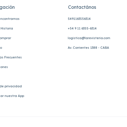
gación
Contactános
ncontrarnos
5491163556314
Historia
+54 9 11 6355-6314
omprar
logistica@larevisteria.com
to
Av. Corrientes 1388 - CABA
as Frecuentes
iones
 de privacidad
ar nuestra App