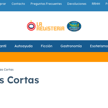
prar
Contacto
Preguntas Frecuentes
Devoluciones
RRHH
P
antil
Autoayuda
Ficción
Gastronomía
Esoterismo
ias Cortas
s Cortas