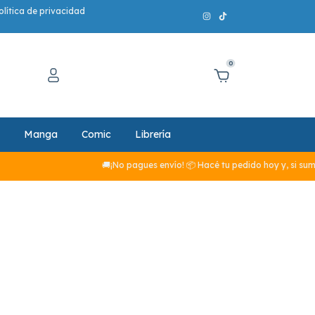
olítica de privacidad
0
Manga
Comic
Librería
🚚¡No pagues envío! 📦 Hacé tu pedido hoy y, si sumá