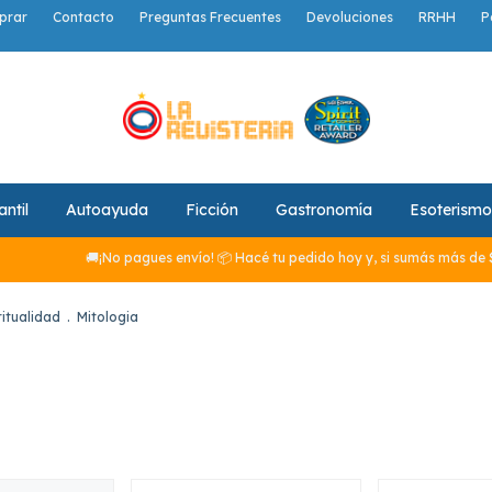
prar
Contacto
Preguntas Frecuentes
Devoluciones
RRHH
P
antil
Autoayuda
Ficción
Gastronomía
Esoterismo
🚚¡No pagues envío! 📦 Hacé tu pedido hoy y, si sumás más de $29.990, el 
ritualidad
.
Mitologia