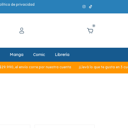
olítica de privacidad
0
Manga
Comic
Librería
envío corre por nuestra cuenta
¡Llevá lo que te gusta en 3 cuotas sin int