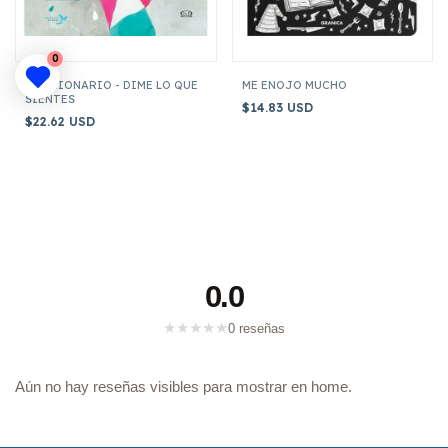
0
EMOCIONARIO - DIME LO QUE
ME ENOJO MUCHO
SIENTES
$14.83 USD
$22.62 USD
0.0
★
★
★
★
★
0 reseñas
Aún no hay reseñas visibles para mostrar en home.