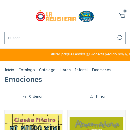
0
🚚¡No pagues envío! 📦 Hacé tu pedido hoy y, si
Inicio
.
Catalogo
.
Catalogo
.
Libros
.
Infantil
.
Emociones
Emociones
Ordenar
Filtrar