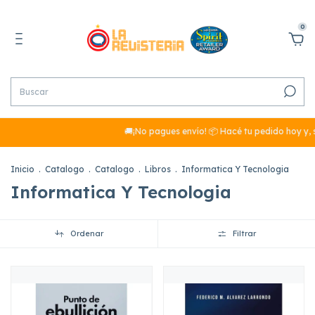
0
🚚¡No pagues envío! 📦 Hacé tu pedido hoy y, s
Inicio
.
Catalogo
.
Catalogo
.
Libros
.
Informatica Y Tecnologia
Informatica Y Tecnologia
Ordenar
Filtrar