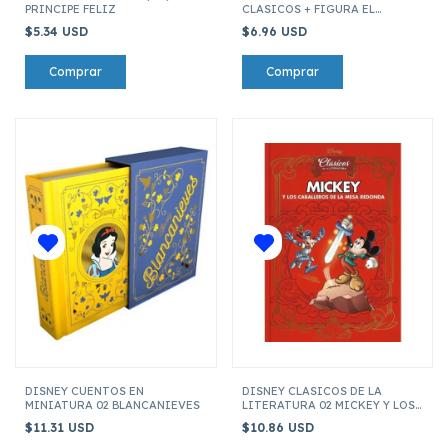
PRINCIPE FELIZ
CLASICOS + FIGURA EL
ZAPATERO Y LOS DUENDES
$5.34 USD
$6.96 USD
DISNEY CUENTOS EN
DISNEY CLASICOS DE LA
MINIATURA 02 BLANCANIEVES
LITERATURA 02 MICKEY Y LOS
CABALLEROS DE LA MESA
$11.31 USD
$10.86 USD
REDONDA