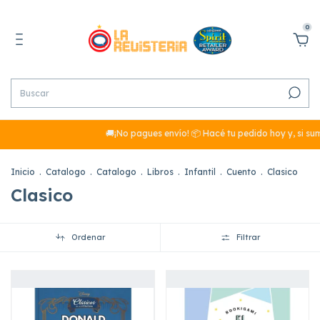
0
🚚¡No pagues envío! 📦 Hacé tu pedido hoy y, si sumás más 
Inicio
.
Catalogo
.
Catalogo
.
Libros
.
Infantil
.
Cuento
.
Clasico
Clasico
Ordenar
Filtrar