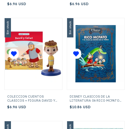
DEL ELFO
DE LA VIDA
$6.96 USD
$6.96 USD
Sin stock
Sin stock
COLECCION CUENTOS
DISNEY CLASICOS DE LA
CLASICOS + FIGURA DAVID Y
LITERATURA 06 RICO MCPATO
GOLIAT
Y EL VIAJE AL CENTRO DE LA
$6.96 USD
$10.86 USD
TIERR