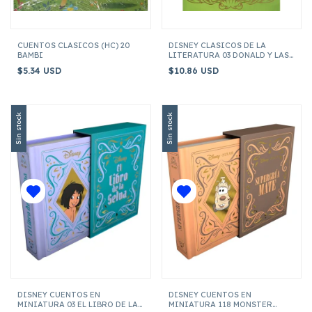
CUENTOS CLASICOS (HC) 20
DISNEY CLASICOS DE LA
BAMBI
LITERATURA 03 DONALD Y LAS
20.000 LEGUAS DE VIAJE
$5.34 USD
$10.86 USD
SUBMARINO
Sin stock
Sin stock
DISNEY CUENTOS EN
DISNEY CUENTOS EN
MINIATURA 03 EL LIBRO DE LA
MINIATURA 118 MONSTER