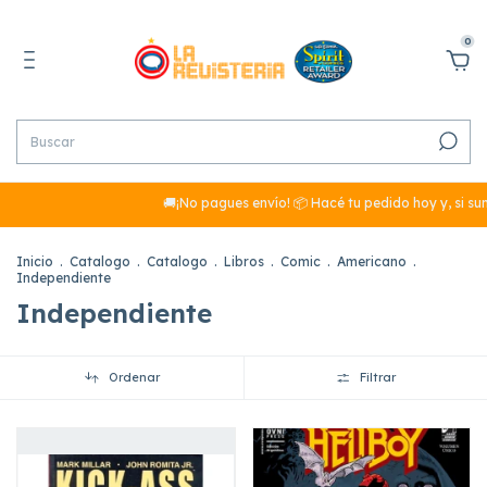
0
🚚¡No pagues envío! 📦 Hacé tu pedido hoy y, si sumás más de $
Inicio
.
Catalogo
.
Catalogo
.
Libros
.
Comic
.
Americano
.
Independiente
Independiente
Ordenar
Filtrar