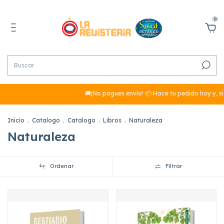
0
🚚¡No pagues envío! 📦 Hacé tu pedido hoy y, si
Inicio
.
Catalogo
.
Catalogo
.
Libros
.
Naturaleza
Naturaleza
Ordenar
Filtrar