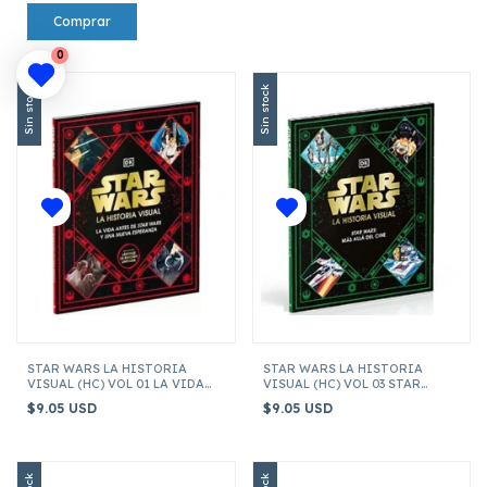
0
Sin stock
Sin stock
STAR WARS LA HISTORIA
STAR WARS LA HISTORIA
VISUAL (HC) VOL 01 LA VIDA
VISUAL (HC) VOL 03 STAR
ANTES DE STAR WARS Y UNA
WARS MAS ALLA DEL CINE
$9.05 USD
$9.05 USD
NUEVA