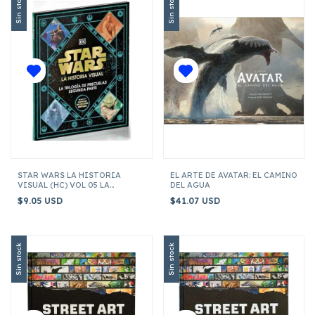
Sin stock
Sin stock
STAR WARS LA HISTORIA
EL ARTE DE AVATAR: EL CAMINO
VISUAL (HC) VOL 05 LA
DEL AGUA
TRILOGIA DE PRECUELAS
$9.05 USD
$41.07 USD
SEGUNDA PARTE
Sin stock
Sin stock