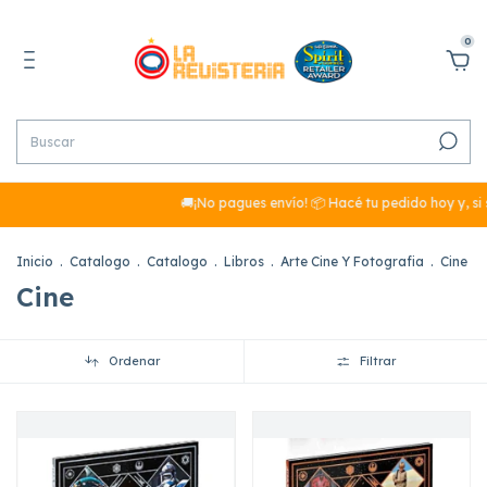
0
🚚¡No pagues envío! 📦 Hacé tu pedido hoy y, si sum
Inicio
.
Catalogo
.
Catalogo
.
Libros
.
Arte Cine Y Fotografia
.
Cine
Cine
Ordenar
Filtrar