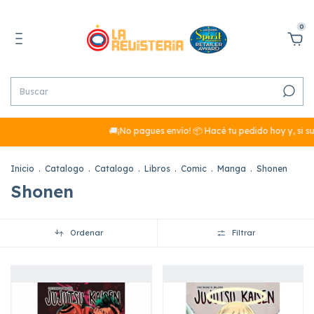
0
🚚¡No pagues envío! 📦 Hacé tu pedido hoy y, si sumás más 
Inicio
.
Catalogo
.
Catalogo
.
Libros
.
Comic
.
Manga
.
Shonen
Shonen
Ordenar
Filtrar