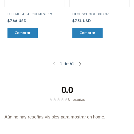
FULLMETAL ALCHEMIST 19
HIGHSCHOOL DXD 07
$7.66 USD
$7.31 USD
1
de
61
0.0
★
★
★
★
★
0 reseñas
Aún no hay reseñas visibles para mostrar en home.