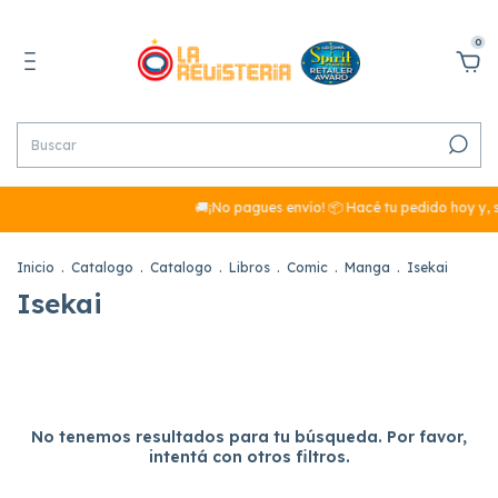
0
🚚¡No pagues envío! 📦 Hacé tu pedido hoy y, 
Inicio
.
Catalogo
.
Catalogo
.
Libros
.
Comic
.
Manga
.
Isekai
Isekai
No tenemos resultados para tu búsqueda. Por favor,
intentá con otros filtros.