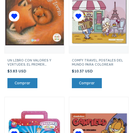
UN LIBRO CON VALORES Y
COMFY TRAVEL. POSTALES DEL
VIRTUDES. EL PRIMER
MUNDO PARA COLOREAR
INVIERNO DE ZORRITO
$3.83 USD
$10.37 USD