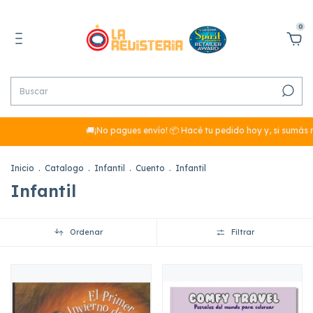
0
🚚¡No pagues envío! 📦 Hacé tu pedido hoy y, si sumás más de $29.
Inicio
.
Catalogo
.
Infantil
.
Cuento
.
Infantil
Infantil
Ordenar
Filtrar