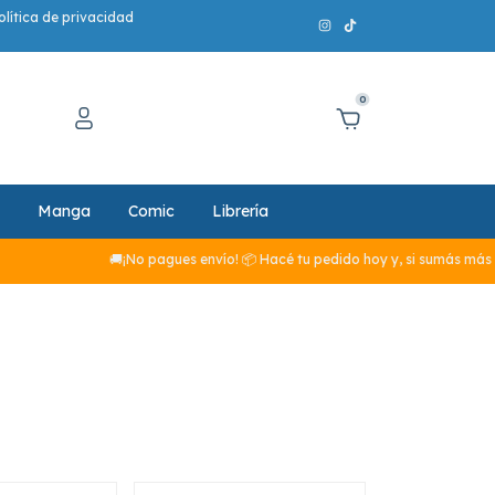
olítica de privacidad
0
Manga
Comic
Librería
🚚¡No pagues envío! 📦 Hacé tu pedido hoy y, si sumás más de $29.990,