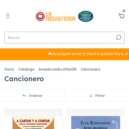
0
🚚¡No pagues envío! 📦 Hacé tu pedido hoy y, si 
Inicio
.
Catalogo
.
breadcrumbs.infantil3
.
Cancionero
Cancionero
Ordenar
Filtrar