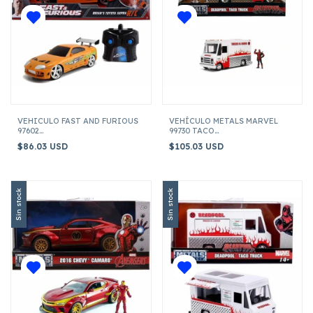
VEHICULO FAST AND FURIOUS
VEHÍCULO METALS MARVEL
97602
99730 TACO
TOYOTA SUPRA 1995 RADIO CONTROL 20CM
TRUCK C/FIGURA DEADPOOL
$86.03 USD
$105.03 USD
ESCALA 1:24
Sin stock
Sin stock