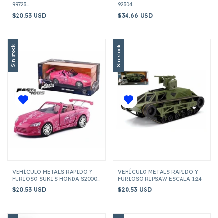
99723
92304
LYKAN HYPERSPORT C/FIGURA BLACK
$20.53 USD
$34.66 USD
PANTHER ESCALA 1:24
Sin stock
Sin stock
VEHÍCULO METALS RAPIDO Y
VEHÍCULO METALS RAPIDO Y
FURIOSO SUKI'S HONDA S2000
FURIOSO RIPSAW ESCALA 1:24
ESCALA 1:24
$20.53 USD
$20.53 USD