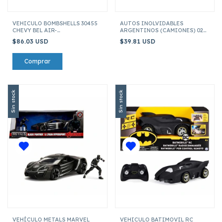
VEHICULO BOMBSHELLS 30455
AUTOS INOLVIDABLES
CHEVY BEL AIR-
ARGENTINOS (CAMIONES) 02
HARD 1953 C/FIGURA POISON IVY ESCALA1:24
MERCEDES-BENZ L 608 D(1968)
$86.03 USD
$39.81 USD
ESC 1:43
Sin stock
Sin stock
VEHÍCULO METALS MARVEL
VEHICULO BATIMOVIL RC