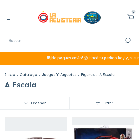
0
🚚¡No pagues envío! 📦 Hacé tu pedido hoy y, si sumás
Inicio
.
Catalogo
.
Juegos Y Juguetes
.
Figuras
.
A Escala
A Escala
Ordenar
Filtrar