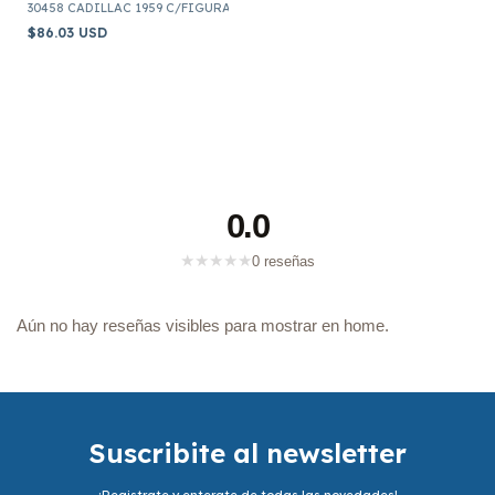
30458 CADILLAC 1959 C/FIGURA CAT WOMAN ESCALA 1:24
$86.03 USD
0.0
★
★
★
★
★
0 reseñas
Aún no hay reseñas visibles para mostrar en home.
Suscribite al newsletter
¡Registrate y enterate de todas las novedades!