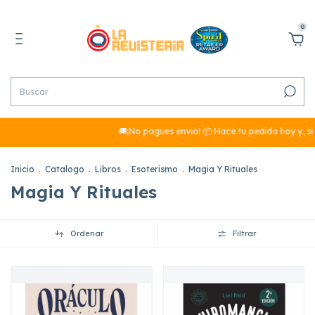
0
🚚¡No pagues envío! 📦 Hacé tu pedido hoy y, si 
Inicio
.
Catalogo
.
Libros
.
Esoterismo
.
Magia Y Rituales
Magia Y Rituales
Ordenar
Filtrar