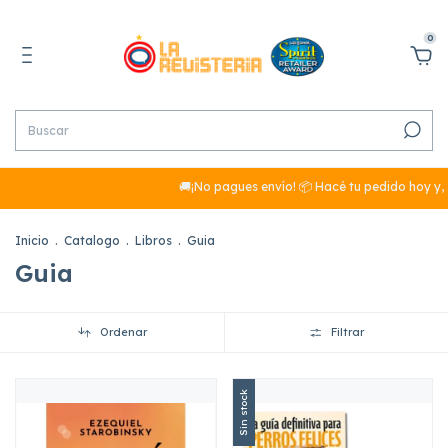
0
🚚¡No pagues envío! 📦 Hacé tu pedido hoy y, s
Inicio
.
Catalogo
.
Libros
.
Guia
Guia
Ordenar
Filtrar
Sin stock