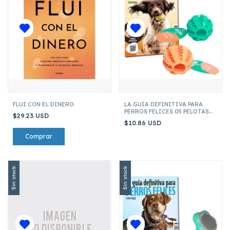
FLUI CON EL DINERO
LA GUIA DEFINITIVA PARA
PERROS FELICES 05 PELOTAS
$29.23 USD
INTERACTIVAS VERDE Y
$10.86 USD
NARANJA
Sin stock
Sin stock