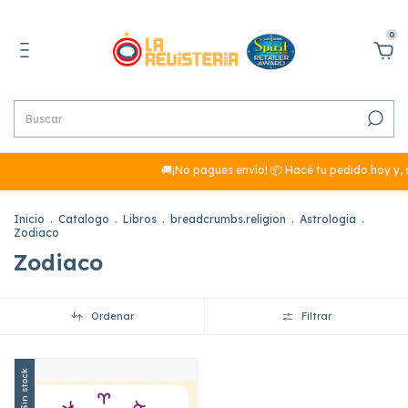
0
🚚¡No pagues envío! 📦 Hacé tu pedido hoy y, 
Inicio
.
Catalogo
.
Libros
.
breadcrumbs.religion
.
Astrologia
.
Zodiaco
Zodiaco
Ordenar
Filtrar
Sin stock