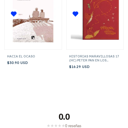
HACIA EL OCASO
HISTORIAS MARAVILLOSAS 17
(HC) PETER PAN EN LOS
$30.90 USD
JARDINES DE KENSINGTON
$16.29 USD
0.0
★
★
★
★
★
0 reseñas