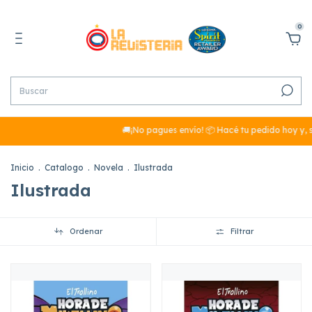
0
🚚¡No pagues envío! 📦 Hacé tu pedido hoy y, si s
Inicio
.
Catalogo
.
Novela
.
Ilustrada
Ilustrada
Ordenar
Filtrar